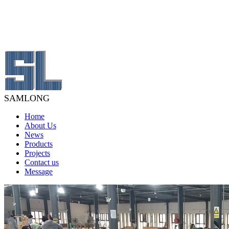
SAMLONG
Home
About Us
News
Products
Projects
Contact us
Message