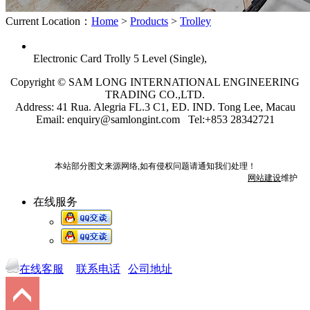
Current Location：
Home
>
Products
>
Trolley
Electronic Card Trolly 5 Level (Single),
Copyright © SAM LONG INTERNATIONAL ENGINEERING
TRADING CO.,LTD.
Address: 41 Rua. Alegria FL.3 C1, ED. IND. Tong Lee, Macau
Email: enquiry@samlongint.com Tel:+853 28342721
本站部分图文来源网络,如有侵权问题请通知我们处理！
网站建设
维护
在线服务
在线客服
联系电话
公司地址